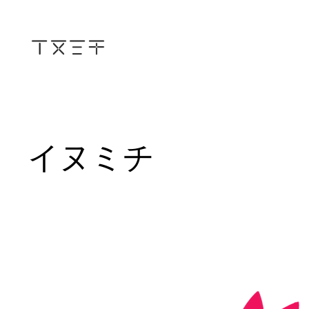
内
容
を
ス
キ
ッ
プ
イヌミチ